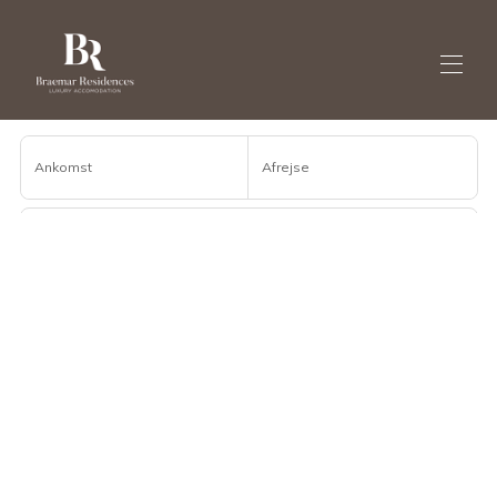
Home
Ankomst
Afrejse
Galleri
Book villaer her
▾
Nyheder
Personer
engelsk
▾
Søg
Flere filtre