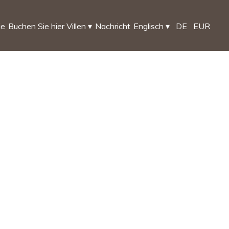
ie
Buchen Sie hier Villen
▾
Nachricht
Englisch
▾
DE
EUR
€366
)