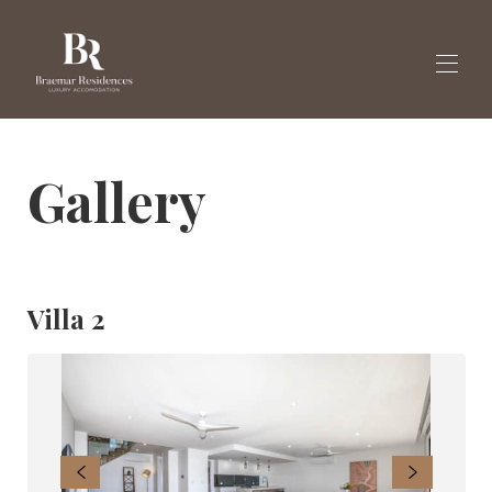
فيلا فاخرة تاونسفيل
Gallery
صالة عرض
▾
حجز الفلل هنا
أخبار
▾
إنجليزي
Villa 2