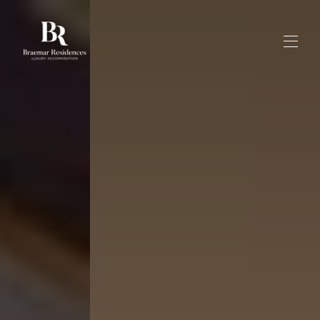
Inici
Galeria
Reserveu viles aquí
▾
Notícies
Anglès
▾