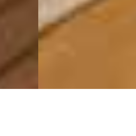
Wake Up Where the
Horizon Meets Your