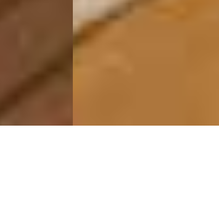
Wake Up Where the
Horizon Meets Your